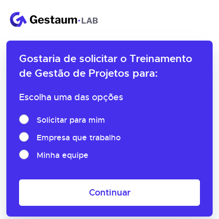
Gostaria de solicitar o
Treinamento
de Gestão de Projetos para:
Escolha uma das opções
Solicitar para mim
Empresa que trabalho
Minha equipe
Continuar