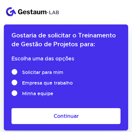
Gostaria de solicitar o
Treinamento
de Gestão de Projetos para:
Escolha uma das opções
Solicitar para mim
Empresa que trabalho
Minha equipe
Continuar