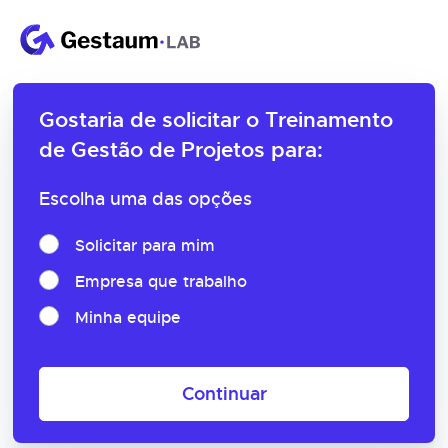
Gostaria de solicitar o
Treinamento
de Gestão de Projetos para:
Escolha uma das opções
Solicitar para mim
Empresa que trabalho
Minha equipe
Continuar