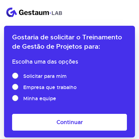
Gostaria de solicitar o
Treinamento
de Gestão de Projetos para:
Escolha uma das opções
Solicitar para mim
Empresa que trabalho
Minha equipe
Continuar