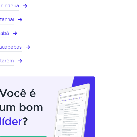
nindeua
tanhal
rabá
auapebas
tarém
Você é
um bom
líder
?