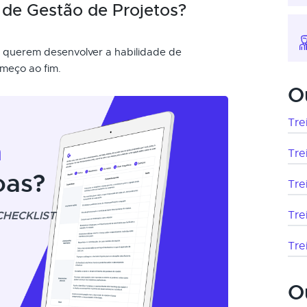
de Gestão de Projetos?
e querem desenvolver a habilidade de
meço ao fim.
O
Tre
m
Tre
oas?
Tre
CHECKLIST
Tre
Tre
O