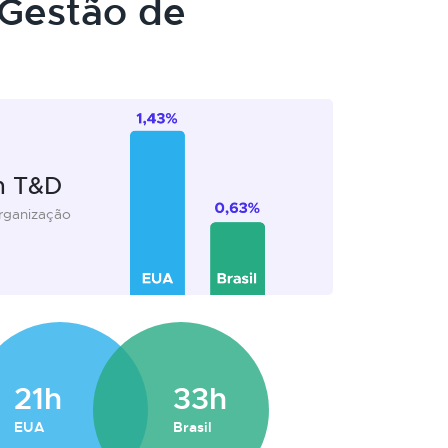
Gestão de
m T&D
organização
21h
33h
EUA
Brasil