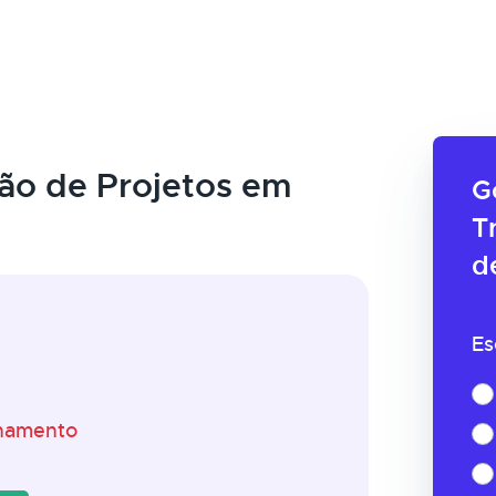
ão de Projetos em
G
T
d
Es