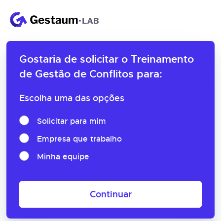
Gostaria de solicitar o
Treinamento
de Gestão de Conflitos para:
Escolha uma das opções
Solicitar para mim
Empresa que trabalho
Minha equipe
Continuar