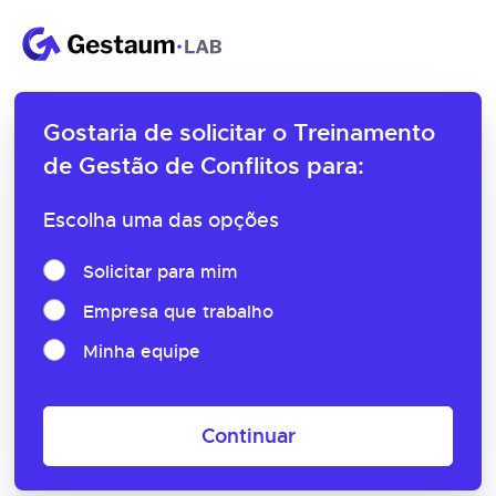
Gostaria de solicitar o
Treinamento
de Gestão de Conflitos para:
Escolha uma das opções
Solicitar para mim
Empresa que trabalho
Minha equipe
Continuar