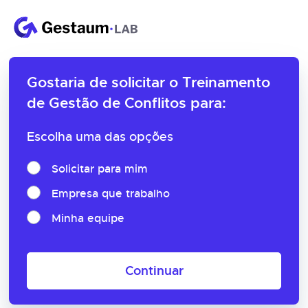
Gostaria de solicitar o
Treinamento
de Gestão de Conflitos para:
Escolha uma das opções
Solicitar para mim
Empresa que trabalho
Minha equipe
Continuar