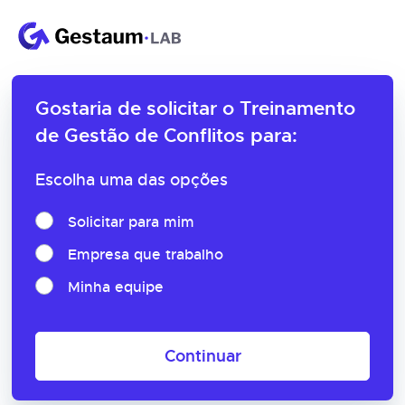
Gostaria de solicitar o
Treinamento
de Gestão de Conflitos para:
Escolha uma das opções
Solicitar para mim
Empresa que trabalho
Minha equipe
Continuar