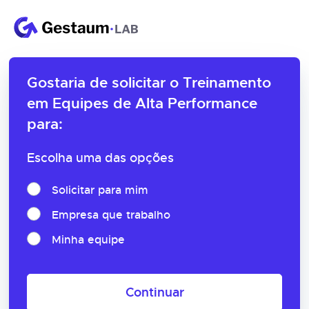
Gostaria de solicitar o
Treinamento
em Equipes de Alta Performance
para:
Escolha uma das opções
Solicitar para mim
Empresa que trabalho
Minha equipe
Continuar