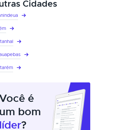
utras Cidades
nindeua
lém
tanhal
auapebas
tarém
Você é
um bom
líder
?