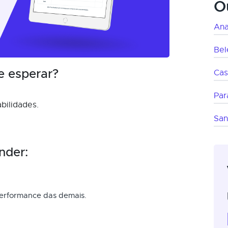
O
Ana
Be
e esperar?
Cas
Par
bilidades.
San
nder:
performance das demais.