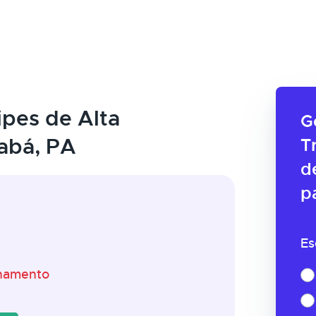
pes de Alta
G
abá, PA
T
d
p
Es