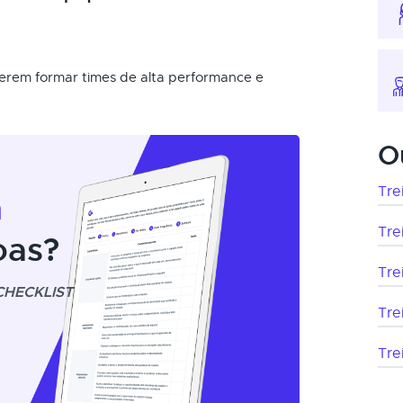
erem formar times de alta performance e
O
Tre
m
Tre
oas?
Tre
CHECKLIST
Tre
Tre