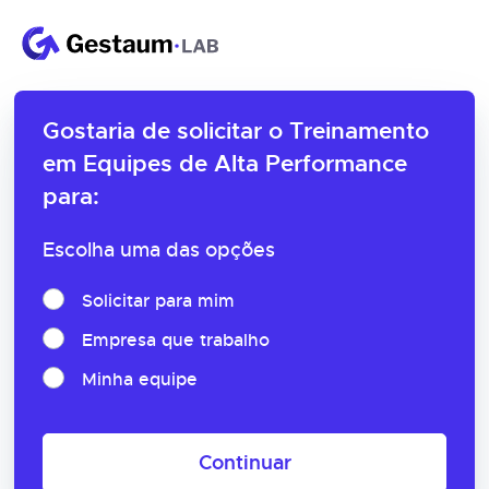
Gostaria de solicitar o
Treinamento
em Equipes de Alta Performance
para:
Escolha uma das opções
Solicitar para mim
Empresa que trabalho
Minha equipe
Continuar