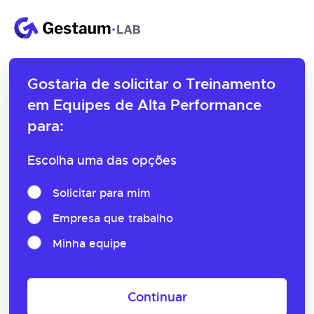
Gostaria de solicitar o
Treinamento
em Equipes de Alta Performance
para:
Escolha uma das opções
Solicitar para mim
Empresa que trabalho
Minha equipe
Continuar