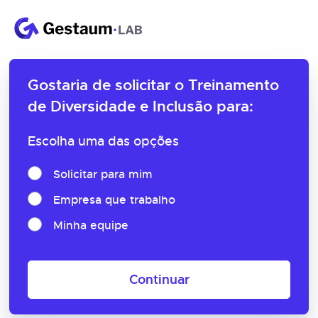
Gostaria de solicitar o
Treinamento
de Diversidade e Inclusão para:
Escolha uma das opções
Solicitar para mim
Empresa que trabalho
Minha equipe
Continuar