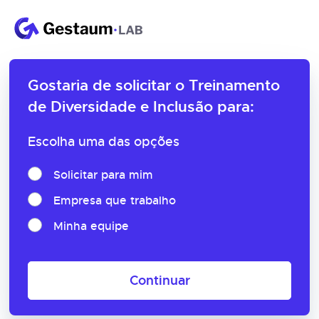
Gostaria de solicitar o
Treinamento
de Diversidade e Inclusão para:
Escolha uma das opções
Solicitar para mim
Empresa que trabalho
Minha equipe
Continuar