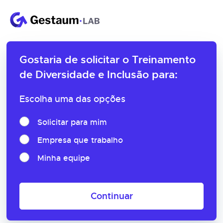
Gostaria de solicitar o
Treinamento
de Diversidade e Inclusão para:
Escolha uma das opções
Solicitar para mim
Empresa que trabalho
Minha equipe
Continuar