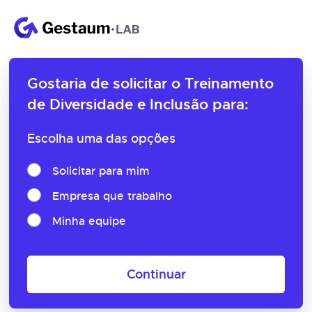
Gostaria de solicitar o
Treinamento
de Diversidade e Inclusão para:
Escolha uma das opções
Solicitar para mim
Empresa que trabalho
Minha equipe
Continuar