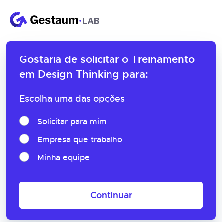
Gostaria de solicitar o
Treinamento
em Design Thinking para:
Escolha uma das opções
Solicitar para mim
Empresa que trabalho
Minha equipe
Continuar