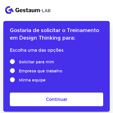
Gostaria de solicitar o
Treinamento
em Design Thinking para:
Escolha uma das opções
Solicitar para mim
Empresa que trabalho
Minha equipe
Continuar