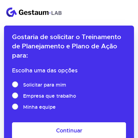
Gostaria de solicitar o
Treinamento
de Planejamento e Plano de Ação
para:
Escolha uma das opções
Solicitar para mim
Empresa que trabalho
Minha equipe
Continuar