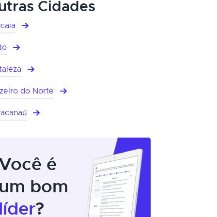
utras Cidades
caia
to
taleza
zeiro do Norte
acanaú
Você é
um bom
líder
?