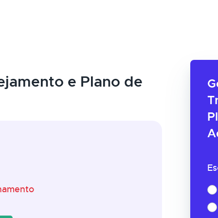
ejamento e Plano de
G
T
P
A
Es