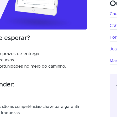
O
Cau
Cra
e esperar?
For
Jua
 prazos de entrega.
ecursos.
Mar
ortunidades no meio do caminho,
nder:
is são as competências-chave para garantir
 fraquezas.