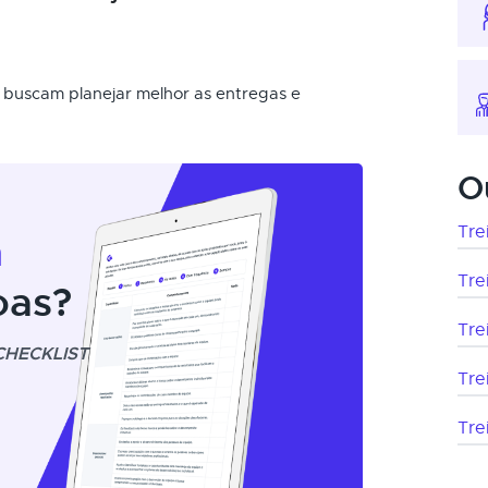
e buscam planejar melhor as entregas e
O
Tre
m
Tre
oas?
Tre
CHECKLIST
Tre
Tre