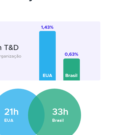
m T&D
organização
21h
33h
EUA
Brasil