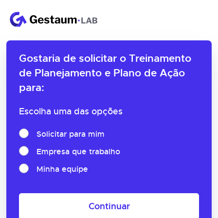
Gostaria de solicitar o
Treinamento
de Planejamento e Plano de Ação
para:
Escolha uma das opções
Solicitar para mim
Empresa que trabalho
Minha equipe
Continuar