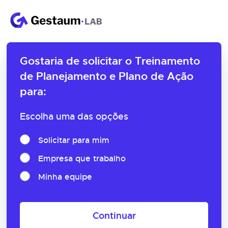
Gostaria de solicitar o
Treinamento
de Planejamento e Plano de Ação
para:
Escolha uma das opções
Solicitar para mim
Empresa que trabalho
Minha equipe
Continuar