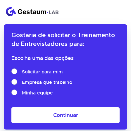
Gostaria de solicitar o
Treinamento
de Entrevistadores para:
Escolha uma das opções
Solicitar para mim
Empresa que trabalho
Minha equipe
Continuar