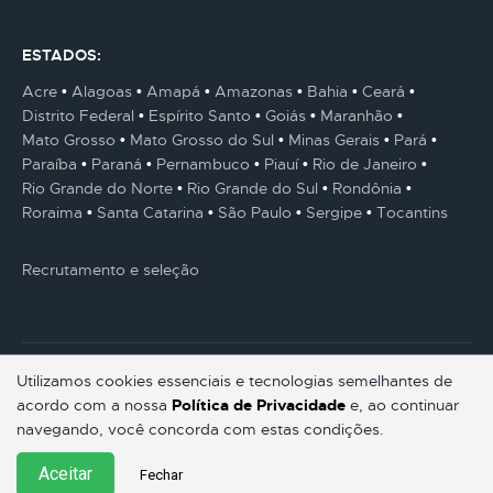
ESTADOS:
Acre
Alagoas
Amapá
Amazonas
Bahia
Ceará
Distrito Federal
Espírito Santo
Goiás
Maranhão
Mato Grosso
Mato Grosso do Sul
Minas Gerais
Pará
Paraíba
Paraná
Pernambuco
Piauí
Rio de Janeiro
Rio Grande do Norte
Rio Grande do Sul
Rondônia
Roraima
Santa Catarina
São Paulo
Sergipe
Tocantins
Recrutamento e seleção
Utilizamos cookies essenciais e tecnologias semelhantes de
acordo com a nossa
Política de Privacidade
e, ao continuar
© Gestaum Lab ® Todos os direitos reservados.
navegando, você concorda com estas condições.
Aceitar
Fechar