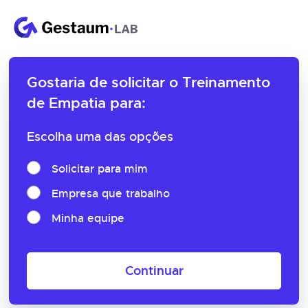
Gostaria de solicitar o
Treinamento
de Empatia para:
Escolha uma das opções
Solicitar para mim
Empresa que trabalho
Minha equipe
Continuar