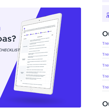
m
O
oas?
Tre
CHECKLIST
Tre
Tre
Tre
Tre
O