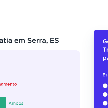
tia em Serra, ES
G
T
p
Es