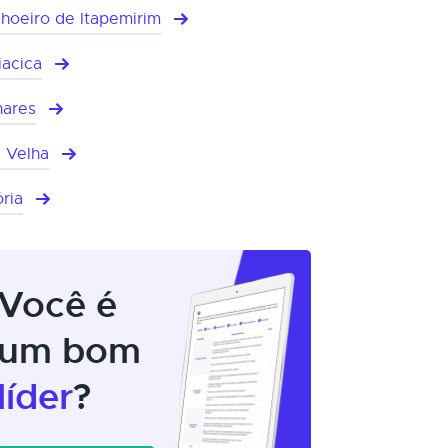
hoeiro de Itapemirim
iacica
hares
a Velha
ória
Você é
um bom
líder
?