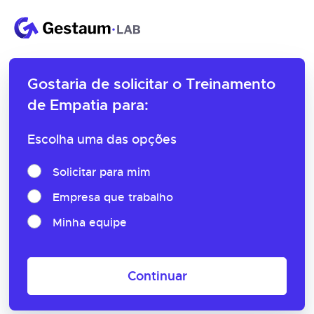
Gostaria de solicitar o
Treinamento
de Empatia para:
Escolha uma das opções
Solicitar para mim
Empresa que trabalho
Minha equipe
Continuar