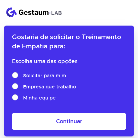
Gostaria de solicitar o
Treinamento
de Empatia para:
Escolha uma das opções
Solicitar para mim
Empresa que trabalho
Minha equipe
Continuar