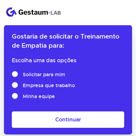
Gostaria de solicitar o
Treinamento
de Empatia para:
Escolha uma das opções
Solicitar para mim
Empresa que trabalho
Minha equipe
Continuar