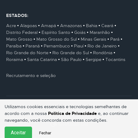
ESTADOS:
Acre
Alagoas
Amapá
Amazonas
Bahia
Ceará
Distrito Federal
Espírito Santo
Goiás
Maranhão
Mato Grosso
Mato Grosso do Sul
Minas Gerais
Pará
Paraíba
Paraná
Pernambuco
Piauí
Rio de Janeiro
Rio Grande do Norte
Rio Grande do Sul
Rondônia
Roraima
Santa Catarina
São Paulo
Sergipe
Tocantins
Recrutamento e seleção
Utilizamos cookies essenciais e tecnologias semelhantes de
acordo com a nossa
Política de Privacidade
e, ao continuar
© Gestaum Lab ® Todos os direitos reservados.
navegando, você concorda com estas condições.
Aceitar
Fechar