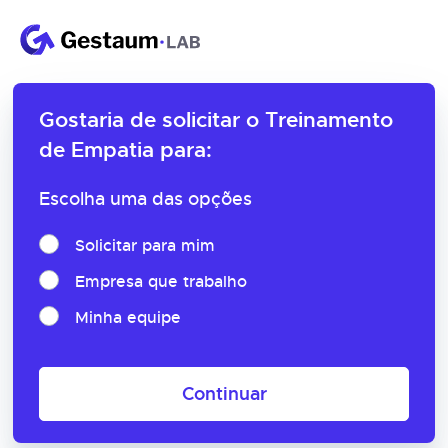
Gostaria de solicitar o
Treinamento
de Empatia para:
Escolha uma das opções
Solicitar para mim
Empresa que trabalho
Minha equipe
Continuar