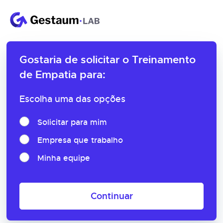
Gostaria de solicitar o
Treinamento
de Empatia para:
Escolha uma das opções
Solicitar para mim
Empresa que trabalho
Minha equipe
Continuar