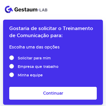
Gostaria de solicitar o
Treinamento
de Comunicação para:
Escolha uma das opções
Solicitar para mim
Empresa que trabalho
Minha equipe
Continuar