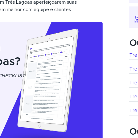
 em Três Lagoas aperfeiçoarem suas
em melhor com equipe e clientes.
O
m
Tre
oas?
Tre
CHECKLIST
Tre
Tre
Tre
O