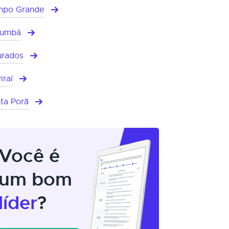
mpo Grande
rumbá
rados
iraí
ta Porã
Você é
um bom
líder
?