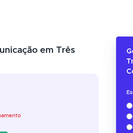
unicação em Três
G
T
C
Es