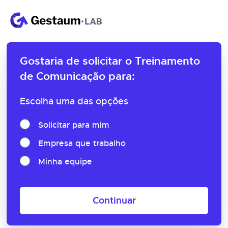
Gostaria de solicitar o
Treinamento
de Comunicação para:
Escolha uma das opções
Solicitar para mim
Empresa que trabalho
Minha equipe
Continuar