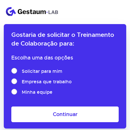
Gostaria de solicitar o
Treinamento
de Colaboração para:
Escolha uma das opções
Solicitar para mim
Empresa que trabalho
Minha equipe
Continuar