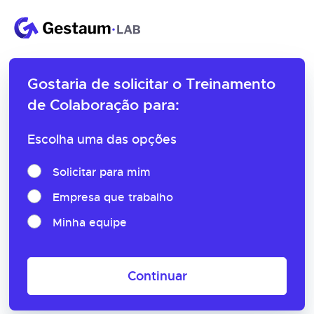
Gostaria de solicitar o
Treinamento
de Colaboração para:
Escolha uma das opções
Solicitar para mim
Empresa que trabalho
Minha equipe
Continuar