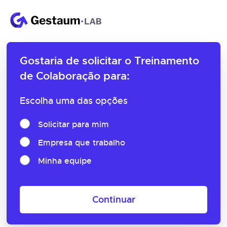
Gostaria de solicitar o
Treinamento
de Colaboração para:
Escolha uma das opções
Solicitar para mim
Empresa que trabalho
Minha equipe
Continuar