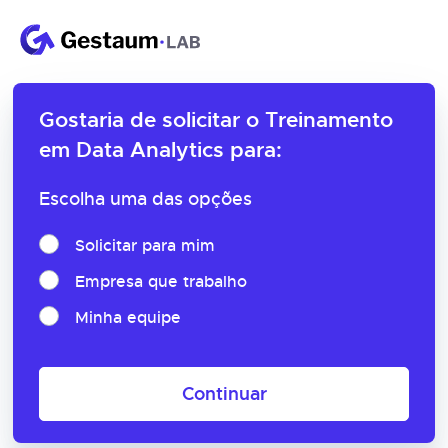
Gostaria de solicitar o
Treinamento
em Data Analytics para:
Escolha uma das opções
Solicitar para mim
Empresa que trabalho
Minha equipe
Continuar