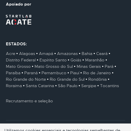
Apoiado por
ESTADOS:
Acre
Alagoas
Amapá
Amazonas
Bahia
Ceará
Distrito Federal
Espírito Santo
Goiás
Maranhão
Mato Grosso
Mato Grosso do Sul
Minas Gerais
Pará
Paraíba
Paraná
Pernambuco
Piauí
Rio de Janeiro
Rio Grande do Norte
Rio Grande do Sul
Rondônia
Roraima
Santa Catarina
São Paulo
Sergipe
Tocantins
Recrutamento e seleção
Utilizamos cookies essenciais e tecnologias semelhantes de