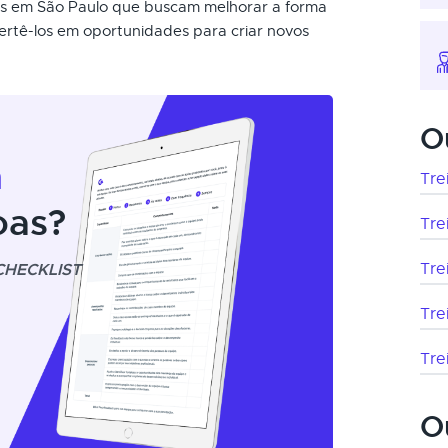
ais em São Paulo que buscam melhorar a forma
ertê-los em oportunidades para criar novos
O
m
Tre
oas?
Tre
CHECKLIST
Tre
Tre
Tre
O