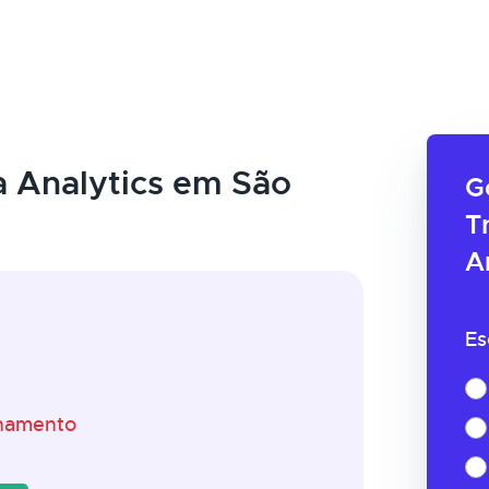
 Analytics em São
G
T
A
Es