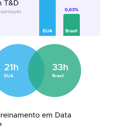
m T&D
organização
21h
33h
EUA
Brasil
 Treinamento em Data
P