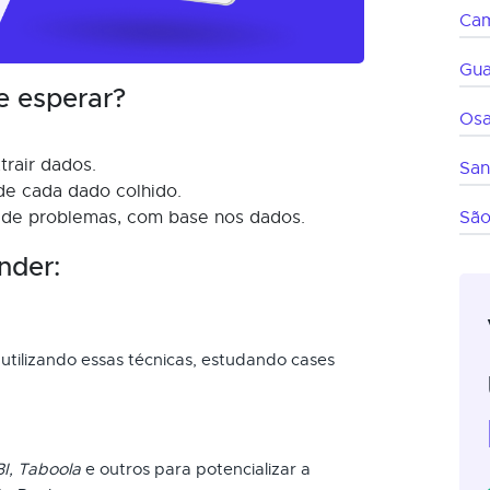
Cam
Gua
e esperar?
Os
trair dados.
San
 de cada dado colhido.
 de problemas, com base nos dados.
São
nder:
utilizando essas técnicas, estudando cases
I, Taboola
e outros para potencializar a