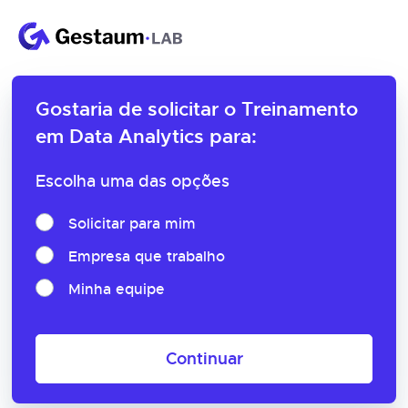
Gostaria de solicitar o
Treinamento
em Data Analytics para:
Escolha uma das opções
Solicitar para mim
Empresa que trabalho
Minha equipe
Continuar