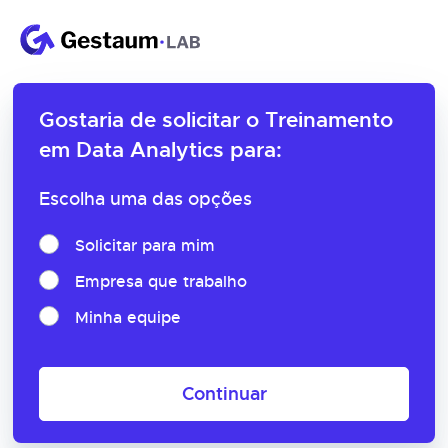
Gostaria de solicitar o
Treinamento
em Data Analytics para:
Escolha uma das opções
Solicitar para mim
Empresa que trabalho
Minha equipe
Continuar