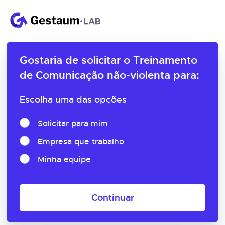
Gostaria de solicitar o
Treinamento
de Comunicação não-violenta para:
Escolha uma das opções
Solicitar para mim
Empresa que trabalho
Minha equipe
Continuar