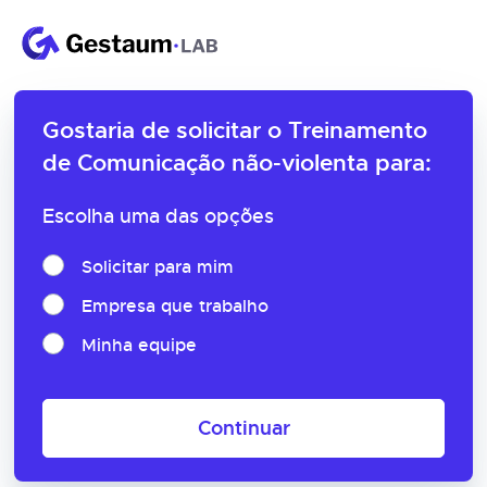
Gostaria de solicitar o
Treinamento
de Comunicação não-violenta para:
Escolha uma das opções
Solicitar para mim
Empresa que trabalho
Minha equipe
Continuar