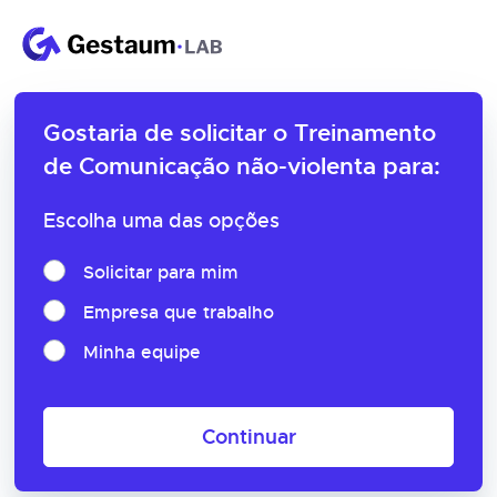
Gostaria de solicitar o
Treinamento
de Comunicação não-violenta para:
Escolha uma das opções
Solicitar para mim
Empresa que trabalho
Minha equipe
Continuar