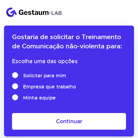
Gostaria de solicitar o
Treinamento
de Comunicação não-violenta para:
Escolha uma das opções
Solicitar para mim
Empresa que trabalho
Minha equipe
Continuar