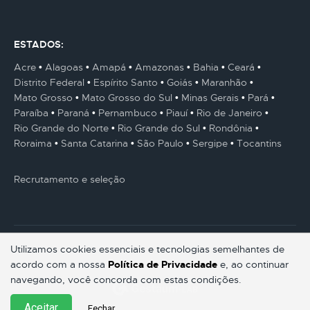
ESTADOS:
Acre
Alagoas
Amapá
Amazonas
Bahia
Ceará
Distrito Federal
Espírito Santo
Goiás
Maranhão
Mato Grosso
Mato Grosso do Sul
Minas Gerais
Pará
Paraíba
Paraná
Pernambuco
Piauí
Rio de Janeiro
Rio Grande do Norte
Rio Grande do Sul
Rondônia
Roraima
Santa Catarina
São Paulo
Sergipe
Tocantins
Recrutamento e seleção
Utilizamos cookies essenciais e tecnologias semelhantes de
acordo com a nossa
Política de Privacidade
e, ao continuar
© Gestaum Lab ® Todos os direitos reservados.
navegando, você concorda com estas condições.
Aceitar
Fechar