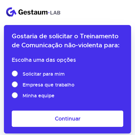
Gostaria de solicitar o
Treinamento
de Comunicação não-violenta para:
Escolha uma das opções
Solicitar para mim
Empresa que trabalho
Minha equipe
Continuar