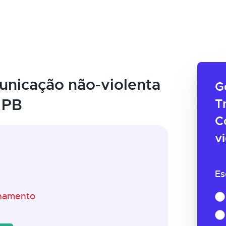
nicação não-violenta
G
 PB
T
C
v
Es