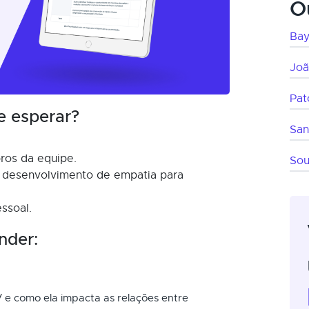
O
Ba
Joã
Pat
e esperar?
San
ros da equipe.
Sou
e desenvolvimento de empatia para
ssoal.
nder:
e como ela impacta as relações entre