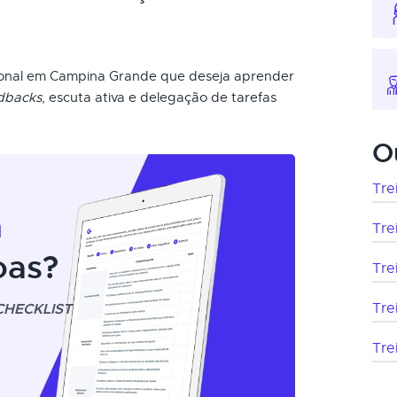
sional em Campina Grande que deseja aprender
dbacks
, escuta ativa e delegação de tarefas
O
Tre
m
Tre
oas?
Tre
CHECKLIST
Tre
Tre