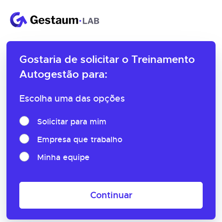
Gostaria de solicitar o
Treinamento
Autogestão para:
Escolha uma das opções
Solicitar para mim
Empresa que trabalho
Minha equipe
Continuar