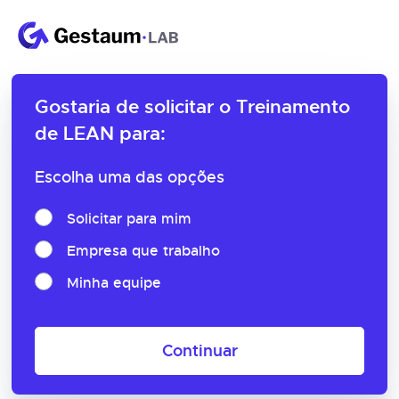
Gostaria de solicitar o
Treinamento
de LEAN para:
Escolha uma das opções
Solicitar para mim
Empresa que trabalho
Minha equipe
Continuar