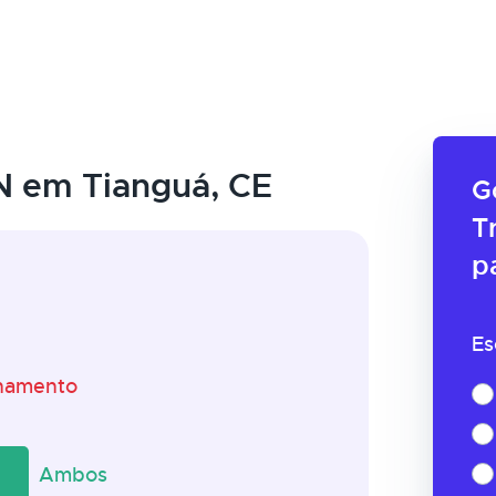
N em Tianguá, CE
G
T
p
Es