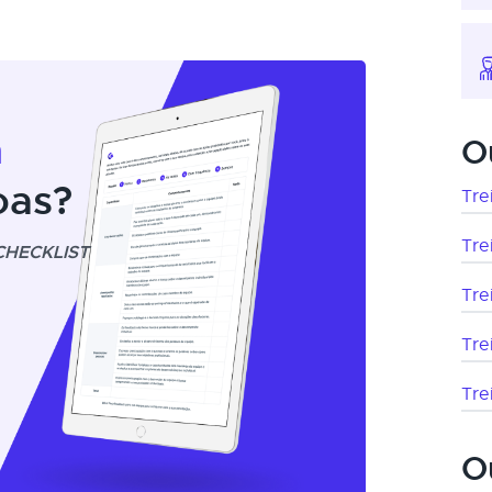
m
O
oas?
Tre
Tre
CHECKLIST
Tre
Tre
Tre
O