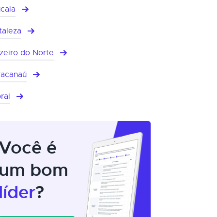
caia
taleza
zeiro do Norte
acanaú
ral
Você é
um bom
líder
?